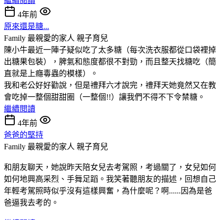
繼續閱讀
4年前
原來還是糖...
Family 最親愛的家人
親子育兒
陳小牛最近一陣子疑似吃了太多糖（每次洗衣服都從口袋裡掉
出糖果包裝），脾氣和態度都很不對勁，而且整天找糖吃（簡
直就是上癮毒蟲的模樣）。
我和老公好好勸說，但是禮拜六才說完，禮拜天她竟然又在教
會吃掉一整個甜甜圈（一整個!!）讓我們不得不下令禁糖。
繼續閱讀
4年前
爸爸的堅持
Family 最親愛的家人
親子育兒
和朋友聊天，她說昨天陪女兒去考駕照，考過關了，女兒如何
如何地興高采烈、手舞足蹈。我笑著聽朋友的描述，回想自己
年輕考駕照時似乎沒有這樣興奮，為什麼呢？啊......因為是爸
爸逼我去考的。