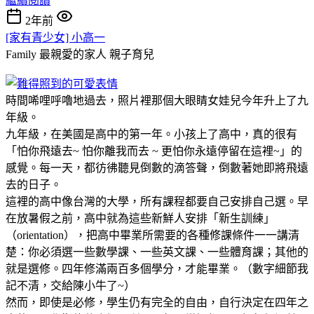
繼續閱讀
2年前
[家有青少女] 小高一
Family 最親愛的家人
親子育兒
時間唏哩呼嚕地過去，照片裡那個大眼睛女娃兒今年升上了九
年級。
九年級，在美國是高中的第一年。小孩上了高中，真的很有
「怕你飛遠去~ 怕你離我而去 ~ 更怕你永遠停留在這裡~」的
感覺。每一天，都彷彿聽見倒數的滴答聲，倒數著她即將飛遠
去的日子。
這裡的高中像台灣的大學，所有課程都要自己安排自己選。早
在放暑假之前，高中就為這些新鮮人安排「新生訓練」
（orientation），把高中畢業所需要的各種修課條件一一講清
楚：你必須選一些數學課、一些英文課、一些體育課；其他的
就是選修。四年修滿兩百多個學分，才能畢業。（數字細節我
記不清，交給陳小牛了~）
然而，即使是必修，學生仍有完全的自由，自行決定在四年之