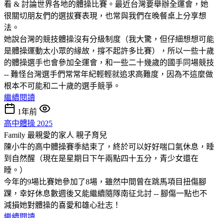
看 & 討論世界各地的體操比賽。最近台灣要舉辦全運會，她
很關切朋友們的選拔賽表現，也常與我們在晚餐桌上分享想
法。
她說台灣的競技體操沒有分級制度（我大驚，但仔細想想可能
是體操運動太小眾的緣故，撐不起許多比賽），所以一些十歲
的體操選手也會參加全運會，和一些二十幾歲的國手同場競技
-- 難怪台灣選手們常常年紀輕輕就追求高難度，因為不這麼做
根本不可能和二十歲的選手競爭。
繼續閱讀
1年前
高中體操 2025
Family 最親愛的家人
親子育兒
陳小牛的高中體操賽季結束了，終於可以好好喘口氣休息，睡
到自然醒（現在是星期日下午兩點四十五分，青少女還在
睡。）
今年的9場比賽她參加了8場，雖然中間曾在跳馬項目扭傷腳
踝，幸好休息數週後又能繼續隨隊南征北討 -- 腳傷一點也不
減損她對體操的喜愛和雄心壯志！
繼續閱讀