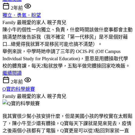
2年前
獨立．勇氣．盼望
Family 最親愛的家人
親子育兒
陳小牛的個性一向獨立、負責，什麼時間該做什麼事都會主動
搞清楚然後告訴我（我不確定「第一代移民」是不是個好藉
口...總覺得我就算不是移民可能也搞不清楚）。
舉例來說，中學時她申請了三年的 OCIS-PE (Off Campus
Individual Study for Physical Education)，意思是用體操取代學
校的體育課，每天2點就放學，五點半做完體操回家吃晚飯。
繼續閱讀
2年前
Q寶的科學競賽
Family 最親愛的家人
親子育兒
我其實很少幫小孩安排什麼，但是美國小孩的學校實在太輕鬆
了，陳小牛至少還有體操，Q寶每天下課就是晃來晃去，疫情
之後兩個小孩都有了電腦，Q寶更是可以從3點回到家就一直