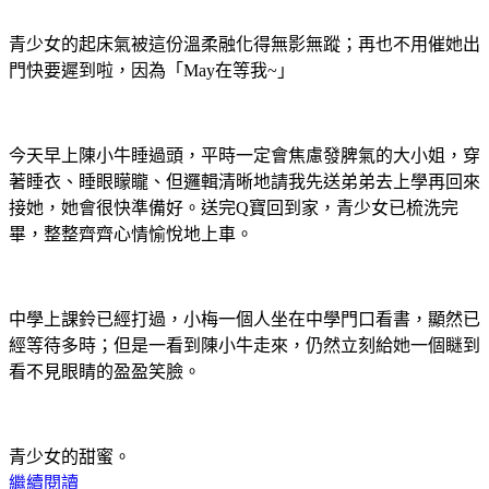
青少女的起床氣被這份溫柔融化得無影無蹤；再也不用催她出
門快要遲到啦，因為「May在等我~」
今天早上陳小牛睡過頭，平時一定會焦慮發脾氣的大小姐，穿
著睡衣、睡眼矇矓、但邏輯清晰地請我先送弟弟去上學再回來
接她，她會很快準備好。送完Q寶回到家，青少女已梳洗完
畢，整整齊齊心情愉悅地上車。
中學上課鈴已經打過，小梅一個人坐在中學門口看書，顯然已
經等待多時；但是一看到陳小牛走來，仍然立刻給她一個瞇到
看不見眼睛的盈盈笑臉。
青少女的甜蜜。
繼續閱讀