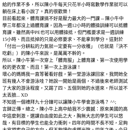
給的作業不多，所以陳小牛每天只花半小時寫數學作業就可以
躺在床上看小說了。真的很歡樂！
目前看起來，體育課搞不好是壓力最大的一門課 -- 陳小牛中
學三年都沒上過體育課，因為一週12小時的體操訓練可以抵體
育課。雖然高中PE也可以用體操抵，但門檻要求是一週訓練
15小時、而且抵掉的只是必修要求、不能拿到學分。這對於
「付出一分耕耘的力氣就一定要有一分收穫」（也就是『決不
吃虧』）的陳小牛來說，是萬萬不幹的。
所以，陳小牛第一次穿上「體育服」上體育課、第一次使用學
校的更衣室、而且！第一次上游泳課！
壞心的媽媽我一直等著看好戲，第一堂游泳課回家，我問她全
班有幾人不會游泳哇？她說一開始是兩個，不過後來老師測試
了大家的游泳程度，又踢了四、五個到她的水道來，所以並不
太丟臉... XD
不知道一個禮拜九十分鐘可以讓陳小牛學會游泳嗎？ ^^;
言歸正傳。總之，陳小牛上高中給我不少震撼：原來美國的高
中這麼刺激，選課自由度如此之大，胸無大志的學生可以悠
哉，有目標的學生也能全力衝刺。四年的時間不長不短，足夠
大家摸索自己的方向，但不夠讓你虛擲光陰。四年之後，今日