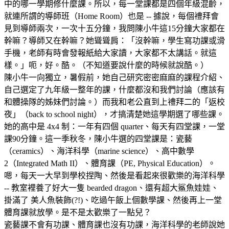
中的哪一學期修什麼課。所以，每一堂課都是四個年級混齡，
就連所謂的導師班（Home Room）也是 -- 據說，每個禮拜會
見到導師兩次，一次十五分鐘，我問陳小牛這15分鐘大家都在
幹嘛？導師又在幹嘛？她聳聳肩：「沒幹嘛，學生寫功課或滑
手機，老師有時會發報紙給大家讀，大家都不太講話。就這
樣。」呃，好。酷。（不知道要說什麼的時候就說酷。）
陳小牛一向獨立，暑假前，她自己研究密密麻麻的課程介紹、
自己選定了九年級一整年的課，什麼都沒和我們討論（應該有
和體操隊的姊妹們討論。）而我和老公直到上禮拜二的「返校
夜」（back to school night），才搞清楚她這學期選了哪些課。
她的高中是 4x4 制：一年有四個 quarter、每天有四堂課，一堂
課90分鐘。這一季秋冬，陳小牛選的四堂課是：瓷藝
（ceramics）、海洋科學（marine science）、高中數學
2（Integrated Math II）、體育課（PE, Physical Education）。
嗯，每天一大早到學校捏陶、然後是看起來很歡樂的海洋科學
-- 教室裡養了好大一隻 bearded dragon、還有超大鯊魚娃娃、
掛滿了 美人魚裝飾(?!)、吃過午飯上個數學課、然後再上一堂
體育課就放學。是不是太歡樂了一點兒？
瓷藝課不會有功課、體育課也沒有功課，海洋科學的老師說她