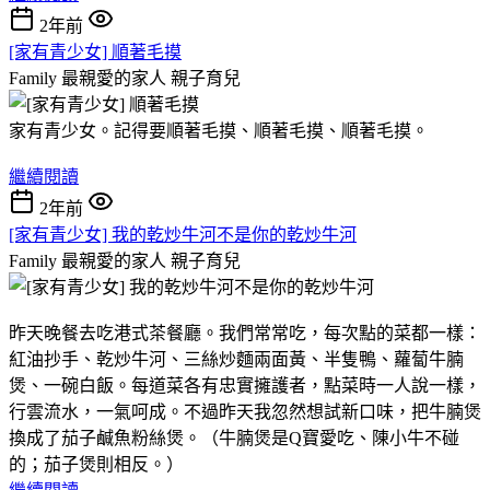
2年前
[家有青少女] 順著毛摸
Family 最親愛的家人
親子育兒
家有青少女。記得要順著毛摸、順著毛摸、順著毛摸。
繼續閱讀
2年前
[家有青少女] 我的乾炒牛河不是你的乾炒牛河
Family 最親愛的家人
親子育兒
昨天晚餐去吃港式茶餐廳。我們常常吃，每次點的菜都一樣：
紅油抄手、乾炒牛河、三絲炒麵兩面黃、半隻鴨、蘿蔔牛腩
煲、一碗白飯。每道菜各有忠實擁護者，點菜時一人說一樣，
行雲流水，一氣呵成。不過昨天我忽然想試新口味，把牛腩煲
換成了茄子鹹魚粉絲煲。（牛腩煲是Q寶愛吃、陳小牛不碰
的；茄子煲則相反。）