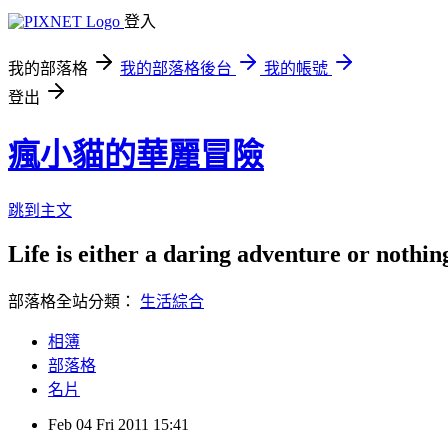
登入
我的部落格
我的部落格後台
我的帳號
登出
瘋小貓的華麗冒險
跳到主文
Life is either a daring adventure or nothin
部落格全站分類：
生活綜合
相簿
部落格
名片
Feb
04
Fri
2011
15:41