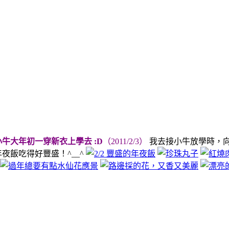
小牛大年初一穿新衣上學去 :D
（2011/2/3）
我去接小牛放學時，向
夜飯吃得好豐盛！^__^