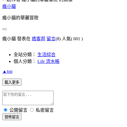
瘋小貓
瘋小貓的華麗冒險
瘋小貓 發表在
痞客邦
留言
(8)
人氣(
601
)
全站分類：
生活綜合
個人分類：
Life 流水帳
▲top
載入更多
公開留言
私密留言
發佈留言