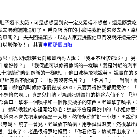
，肚子還不太餓，可是想想回到家一定又累得不想煮，還是隨意
就去喝碗餛飩湯好了。 扁食店所在的小廣場我們從來沒去過，幸
的車嗎？」 夫夫回過頭去，以為人家要提醒他車門沒關好還是停
以幫你修！」 其實
車頭那個凹陷
意思，所以我就笑著向那墨西哥人說：「我並不想修它耶。」 另
什麼好修？」 「我保證可以修得像新的一樣噢！我是附近的汽
十塊給你修到像新的一樣噢...」他口沫橫飛地說著。 說實在的 
貴工錢。只是我已經有點不耐煩了：「你有沒有名片？」 「名片？」 
面，哪怕到時候你漲價變成 $200，只要弄得好我都願意付。
想修它啊...」真是鬼打牆。遇到死纏爛打的桃谷六仙乎？ 「這樣
部舊車，拿來一個噴槍和一個像皮搋子的東西。老墨拿了噴槍，
嘛！」 這時候我的心裡開始發毛：這該不會是傳說中的「小姐你要
知道會不會先把車頭燒黑一大塊、然後幫你補好一小塊、再說你
眼旁觀。 燒了一會兒，老墨放下噴槍，用手試試溫度，然後拿出
」出來了。 老墨很得意地轉頭：「你看你看，這就弄出來了！