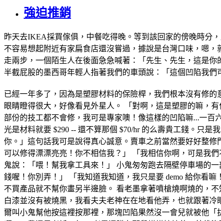
強迫推銷
昨天去IKEA採買傢俱，中餐吃得晚。等到該回家的傍晚時分
不容易想起附近有家扁食店還沒嘗過，據說是台灣口味，嗯，
走兩步，一個陌生人在後面急急喊著：「先生、先生，這是你
半截屁股的墨西哥年輕人指著我們的車頭說：「這個凹陷我們可
已經一年多了，因為是塑膠材料的保險桿，我們根本沒有修的
眼睛瞪得很大，好像看見外星人。 「對啊，這是塑膠的嘛，有
部份的技工都不會修，我可是專家噢！像這樣的凹陷嘛...一百六
光是材料就要 $290 -- 還不算那個 $70/hr 的么壽
你。」這句話我可是說得真心誠意。賣車之前當然要好好整修門
可以修得漂漂亮亮！你不相信我？」 「我相信你啊，可是我們不
鬼說：「喂！幫我拿工具來！」 小鬼匆匆跑去隔壁停車場的一
錢喔！你別弄！」 「我知道我知道，我只是要 demo 給你看
不買產品就不幫你畫另半邊臉。 看老墨拿著噴槍燒啊燒的，不
白漆並沒有被燒黑，我看夫夫老神在在地看他弄，也就跟著冷
爾叫小鬼幫他按這裡按那裡，那塊凹陷果然沒一會兒就被他「拔