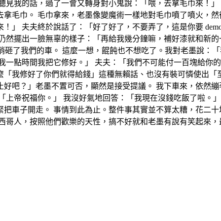
聽見我的話，過了一會又轉身對小鬼說：「喂，去拿毛巾來！」
地跑去拿毛巾。 毛巾拿來，老墨像變魔術一樣地對毛巾噴了噴火，
」 夫夫終於說話了：「好了好了，不要弄了，這是你要 dem
仍然擺出一臉無辜的樣子：「再給我幾分鐘嘛，補好漆就和新的
就悄悄砸了我們的車。 這麼一想，餛飩也不想吃了。我對老墨說：
再給我一點時間我把它修好。」 夫夫：「我們不可能付一百塊給你
麼「我修好了你們就得給錢」這種無賴話、也沒有裝可憐使出「
止好吧？」老墨不置可否，顯然是接受提議。 我下車來，依然繃
「上帝祝福你。」 我沒好氣地回答：「我現在沒錢吃飯了啦。」
夫趕緊把車子開走。 事情到此為止。整件事其實並不算太糟，花二
西哥人，按照他們歡樂的天性，搞不好就和老墨有說有笑起來，