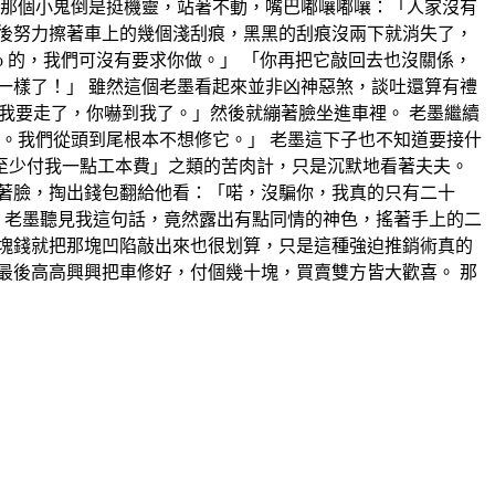
 那個小鬼倒是挺機靈，站著不動，嘴巴嘟嚷嘟嚷：「人家沒有
然後努力擦著車上的幾個淺刮痕，黑黑的刮痕沒兩下就消失了，
o 的，我們可沒有要求你做。」 「你再把它敲回去也沒關係，
一樣了！」 雖然這個老墨看起來並非凶神惡煞，談吐還算有禮
「我要走了，你嚇到我了。」然後就繃著臉坐進車裡。 老墨繼續
的。我們從頭到尾根本不想修它。」 老墨這下子也不知道要接什
至少付我一點工本費」之類的苦肉計，只是沉默地看著夫夫。
著臉，掏出錢包翻給他看：「喏，沒騙你，我真的只有二十
 老墨聽見我這句話，竟然露出有點同情的神色，搖著手上的二
十塊錢就把那塊凹陷敲出來也很划算，只是這種強迫推銷術真的
最後高高興興把車修好，付個幾十塊，買賣雙方皆大歡喜。 那