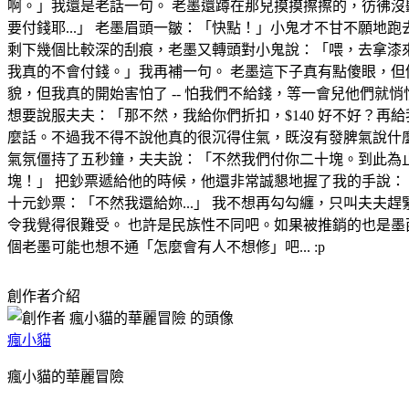
啊。」我還是老話一句。 老墨還蹲在那兒摸摸擦擦的，彷彿沒
要付錢耶...」 老墨眉頭一皺：「快點！」小鬼才不甘不願
剩下幾個比較深的刮痕，老墨又轉頭對小鬼說：「喂，去拿漆來！
我真的不會付錢。」我再補一句。 老墨這下子真有點傻眼，但
貌，但我真的開始害怕了 -- 怕我們不給錢，等一會兒他們
想要說服夫夫：「那不然，我給你們折扣，$140 好不好？
麼話。不過我不得不說他真的很沉得住氣，既沒有發脾氣說什
氣氛僵持了五秒鐘，夫夫說：「不然我們付你二十塊。到此為
塊！」 把鈔票遞給他的時候，他還非常誠懇地握了我的手說：
十元鈔票：「不然我還給妳...」 我不想再勾勾纏，只叫夫
令我覺得很難受。 也許是民族性不同吧。如果被推銷的也是墨
個老墨可能也想不通「怎麼會有人不想修」吧... :p
創作者介紹
瘋小貓
瘋小貓的華麗冒險