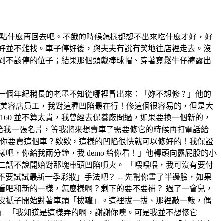
吃點什麼再回去吧。不餓的時候怎樣都想不出來吃什麼才好，好
好並不難找。車子停好後，與夫夫有說有笑地往店裡走去。沒
到不該停的位子；結果那個頭戴棒球帽、穿著寬鬆牛仔褲露出
一個年紀稍長的老墨不知從哪裡冒出來：「妳不想修？」他的
車美容店員工，我對這種凹陷最在行！修這個很容易的，但是大
$160 並不算太貴，我曾經去保養廠問過，如果要換一個新的，
「對啊，給我一張名片，等我將來想賣車了需要修它的時候再打電話給
 「你要賣這個車？欸欸，這樣的凹陷很快就可以修好的！我保證
吧，你給我兩分鐘，我 demo 給你看！」他轉頭向露屁股的小
二話不說開始對那塊車頭凹陷噴火。 「喂喂喂，我可沒有要付
不要試試最新一季彩妝」手法吧？ -- 先幫你畫了半邊臉，如果
看吧和新的一樣，怎麼樣啊？剩下的要不要補？ 過了一會兒，
皮搋子開始對著車頭「拔罐」。這裡拔一拔、那裡敲一敲，偶
」 「我知道是這樣弄的啊，謝謝你噢。可是我並不想修它