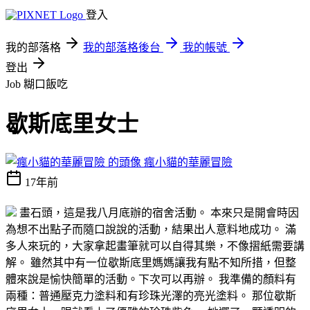
登入
我的部落格
我的部落格後台
我的帳號
登出
Job 糊口飯吃
歇斯底里女士
瘋小貓的華麗冒險
17年前
畫石頭，這是我八月底辦的宿舍活動。 本來只是開會時因
為想不出點子而隨口說說的活動，結果出人意料地成功。 滿
多人來玩的，大家拿起畫筆就可以自得其樂，不像摺紙需要講
解。 雖然其中有一位歇斯底里媽媽讓我有點不知所措，但整
體來說是愉快簡單的活動。下次可以再辦。 我準備的顏料有
兩種：普通壓克力塗料和有珍珠光澤的亮光塗料。 那位歇斯