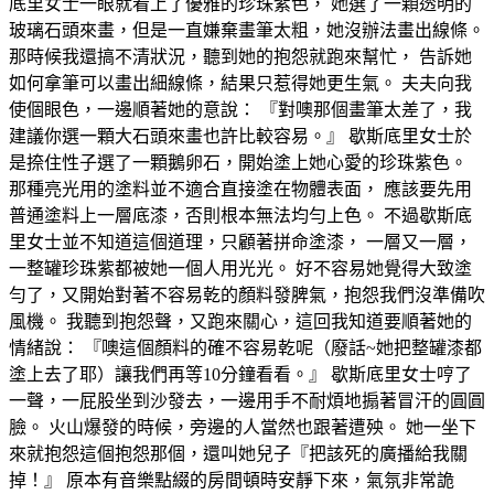
底里女士一眼就看上了優雅的珍珠紫色， 她選了一顆透明的
玻璃石頭來畫，但是一直嫌棄畫筆太粗，她沒辦法畫出線條。
那時候我還搞不清狀況，聽到她的抱怨就跑來幫忙， 告訴她
如何拿筆可以畫出細線條，結果只惹得她更生氣。 夫夫向我
使個眼色，一邊順著她的意說： 『對噢那個畫筆太差了，我
建議你選一顆大石頭來畫也許比較容易。』 歇斯底里女士於
是捺住性子選了一顆鵝卵石，開始塗上她心愛的珍珠紫色。
那種亮光用的塗料並不適合直接塗在物體表面， 應該要先用
普通塗料上一層底漆，否則根本無法均勻上色。 不過歇斯底
里女士並不知道這個道理，只顧著拼命塗漆， 一層又一層，
一整罐珍珠紫都被她一個人用光光。 好不容易她覺得大致塗
勻了，又開始對著不容易乾的顏料發脾氣，抱怨我們沒準備吹
風機。 我聽到抱怨聲，又跑來關心，這回我知道要順著她的
情緒說： 『噢這個顏料的確不容易乾呢（廢話~她把整罐漆都
塗上去了耶）讓我們再等10分鐘看看。』 歇斯底里女士哼了
一聲，一屁股坐到沙發去，一邊用手不耐煩地搧著冒汗的圓圓
臉。 火山爆發的時候，旁邊的人當然也跟著遭殃。 她一坐下
來就抱怨這個抱怨那個，還叫她兒子『把該死的廣播給我關
掉！』 原本有音樂點綴的房間頓時安靜下來，氣氛非常詭