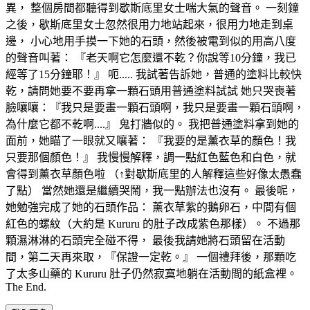
異， 整個房間都聽得到歇斯底里女士喘大氣的聲音。 一刻鐘
之後，歇斯底里女士忽然很用力地站起來，很用力地走到桌
邊， 小心地用手摸一下她的石頭，然後被電到似的用高八度
的聲音叫著： 『老天啊它怎麼還不乾？你說等10分鐘，我已
經等了15分鐘耶！』 呃..... 我試著告訴她，普通的塗料比較快
乾，請問她要不要再拿一顆石頭用普通塗料試試 她只哭喪著
臉嚷嚷：『我只是要畫一顆石頭啊，我只是要畫一顆石頭啊，
為什麼它都不乾啊....』 鬼打牆似的。 我把普通塗料拿到她的
面前，她瞄了一眼就又嚷著： 『我要的是薰衣草的顏色！我
只要那個顏色！』 我慢慢解釋，調一點紅色藍色和白色，就
會得到薰衣草顏色啦 （↑對歇斯底里的人解釋這些好像太愚蠢
了點） 當然她還是繼續哭鬧，我一點辦法也沒有。 最後呢，
她勉強完成了她的石頭作品： 薰衣草紫的鵝卵石，中間有個
紅色的螺紋（大約是 Kururu 的肚子改成紫色那樣）。 不過那
顆濕淋淋的石頭完全碰不得， 最後我請她將石頭留在活動
間，第二天再來取，『保證一定乾。』 一個禮拜後，那顆吃
了太多山藥的 Kururu 肚子仍然寂寞地躺在活動間的紙盒裡。
The End.