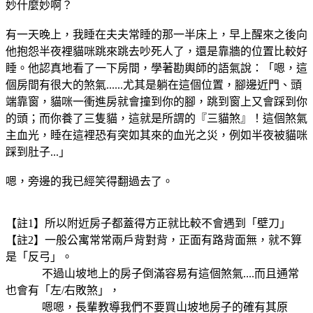
妙什麼妙啊？
有一天晚上，我睡在夫夫常睡的那一半床上，早上醒來之後向
他抱怨半夜裡貓咪跳來跳去吵死人了，還是靠牆的位置比較好
睡。他認真地看了一下房間，學著勘輿師的語氣說：「嗯，這
個房間有很大的煞氣......尤其是躺在這個位置，腳邊近門、頭
端靠窗，貓咪一衝進房就會撞到你的腳，跳到窗上又會踩到你
的頭；而你養了三隻貓，這就是所謂的『三貓煞』！這個煞氣
主血光，睡在這裡恐有突如其來的血光之災，例如半夜被貓咪
踩到肚子...」
嗯，旁邊的我已經笑得翻過去了。
【註1】所以附近房子都蓋得方正就比較不會遇到「壁刀」
【註2】一般公寓常常兩戶背對背，正面有路背面無，就不算
是「反弓」。
不過山坡地上的房子倒滿容易有這個煞氣....而且通常
也會有「左/右敗煞」，
嗯嗯，長輩教導我們不要買山坡地房子的確有其原