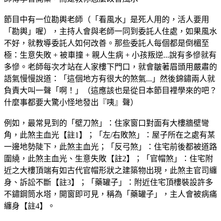
節目中有一位勘輿老師（「看風水」是死人用的，活人要用
「勘輿」喔），主持人會與老師一同到委託人住處，如果風水
不好，就教導委託人如何改善。那些委託人每個都是倒楣至
極：生意失敗 + 被車撞 + 親人生病 + 小孩叛逆...說有多慘就有
多慘。老師每次才站在人家樓下門口，就會皺著眉頭用嚴肅的
語氣慢慢說道：「這個地方有很大的煞氣...」然後錦鏽兩人就
負責大叫一聲「啊！」（這應該也是從日本節目裡學來的吧？
什麼事都要大驚小怪地發出『咦』聲）
例如，最常見到的「壁刀煞」：住家窗口對面有大樓牆壁彎
角，此煞主血光【註1】；「左/右敗煞」：屋子所在之處有某
一邊地勢陡下，此煞主血光；「反弓煞」：住宅前後都被道路
圍繞，此煞主血光、生意失敗【註2】；「官帽煞」：住宅附
近之大樓頂端有如古代官帽形狀之建築物出現，此煞主官司纏
身、訴訟不斷【註3】；「藥罐子」：附近住宅頂樓裝設許多
不鏽鋼筒水塔，開窗即可見，稱為「藥罐子」，主人會被病痛
纏身【註4】。