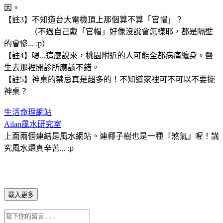
因。
【註3】不知道台大電機頂上那個算不算「官帽」？
（不過自己戴「官帽」好像沒說會怎樣耶，都是隔壁
的會慘... :p）
【註4】嗯...這麼說來，桃園附近的人可能全都病痛纏身。醫
生去那裡開診所應該不錯。
【註5】神桌的禁忌真是超多的！不知道家裡可不可以不要擺
神桌？
生活命理網站
Ailan風水研究室
上面兩個連結是風水網站。連椰子樹也是一種『煞氣』喔！講
究風水還真辛苦... :p
載入更多