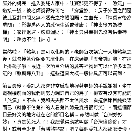
屋外的講完，進入委託人家中，哇賽那更不得了，「煞氣」一
道接一道，被老師說得好可怕！「穿堂煞」：房子外圍之門窗
彼此互對中間又無不透光之物體阻隔，主血光。「神桌背後為
房間」：影響房內人的感情生活或健康；「神桌後方為樓
梯」：家裡退運、嚴重漏財；「神桌只供奉祖先沒有供奉神
明」：運勢不佳【註5】。
當然啦，「煞氣」是可以化解的。老師每次講完一大堆煞氣之
後，就會接著介紹要怎麼化解：在床頭擺『五帝錢』啦、在牆
上掛鏡子啦、最近一次節目介紹的厲害神物是可以化解多重煞
氣的『麒麟踩八卦』，這些道具大概一般佛具店可以買到。
節目最後，委託人都會非常感動地握著老師的手說謝謝，坐在
電視機前面的我們則努力端詳自己的房子，檢查有沒有可能的
「煞氣」。不過，我和夫夫都不太信風水，看這個節目純娛樂
而已（就像不信鬼神的人看鬼片總是覺得很可笑）。而這個節
目最好笑的地方就在它的節目名稱 -- 竟然叫做「台灣妙妙
妙」，真是笑死人了！我總覺得應該叫做「台灣慘慘慘」才
對，或者至少是「台灣煞煞煞」吧？每個委託人都那麼淒慘，