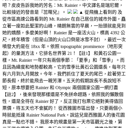
吧？皮皮告訴我她的芳名：Mt. Rainier，中文譯名是瑞尼爾，
比較接近的發音是『蕊暱兒』。
▲ 從飛機上看到的 及
從市區高速公路看到的 Mt. Rainier 在自己居住的城市外圍，矗
立著一座如此聖潔的山峰，晴朗無雲的早晨，一抬頭就能見到
她的嬌顏，多麼美好啊！ Rainier 是一座活火山，標高 4392 公
尺，終年積雪（但是山頂的火山口倒是冰雪不封），最近一次
噴發大約是在 18xx 年。依照 topographic prominence（地形突
起）的量測方法，它排名世界第 21！【註1】 和黃石公園一
樣，Mt. Rainier 一年只有兩個季節：「夏季」和「雪季」。而
且因為緯度和地勢都較高，它的雪季比黃石公園還長，每年只
有六月到九月開放。今年，我們抓住了夏天的尾巴，趁著勞工
節長假，終於能飛去一親芳澤。五天的假期說長不長說短不
短，原本想要把 Rainier 和 Olympic 兩個國家公園一網打盡
【註2】，後來發現那樣還是不免拼命趕路，依照我的懶散個
性，還是全待在 Rainier 好了，反正我打包票它絕對美得值回
票價，待五天也不會膩的！ 從西雅圖市區出發，只要兩個小
時就能抵達 Rainier National Park，說這兒是西雅圖人的後花園
真是一點也不錯。 我原本的規畫是第一天市區觀光之後，第