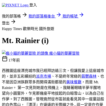
登入
我的部落格
我的部落格後台
我的帳號
登出
Happy Times 歡樂時光
國外旅遊
Mt. Rainier (i)
瘋小貓的華麗冒險
17年前
西雅圖這座漂亮城市我已經拜訪過三次，但讓我愛上這座城市
的，並非五彩繽紛的
派克市場
、不是終年常綠的
蓊鬱森林
、也
不是因亞洲族群眾多而開得滿街都是的
美味餐廳
，而是 Mt.
Rainier。 第一次見到她是在飛機上，我瞇著眼睛半夢半醒地
望向小圓窗外，乍見那幾座平地拔起的白皚雪山，以為自己在
作夢。到了西雅圖，發現竟然從市區就能看見其中一座童話般
的白色雪山，『漂浮』在遠遠的天際線之外...這一定是在作夢