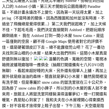
二天從北邊進入公園，先玩北半邊的 Sunrise，傍晚住到西南
入口的 Ashford 小鎮，第三天才開始玩公園南邊的 Paradise
區。不過計畫永遠改不上變化，因為第一天玩得太累，加上
jet lag（不是時差的關係，因為西雅圖和加州並沒有時差，不
過坐了飛機總是覺得很累...）第二天我們就起晚了，加上天候
不佳，下起毛毛雨，我們決定直接開到 Ashford，把遊玩順序
顛倒過來。 我在 Ashford 訂到一間小木屋 Snow Cabin，是這
一區僅剩的空房，顧不得 Google Maps 使用者對它的評價不
佳，還是硬著頭皮訂下去 -- 總不能露宿荒山吧？ 花了一番功
夫找到深山裡的小木屋，結果大出我們所料，這間小木屋真是
舒適到無以復加！
溫馨的色調、寬敞的空間、電視冰
箱微波爐現磨咖啡一應俱全（抽屜打開還備有七八片DVD防
無聊）、看起來超好睡的大床、另外還有個單人上舖，再加上
屋外就是綠油油的森林，簡直就是夢幻小木屋！雖然房間裡沒
有洗手間，但是專屬於 snow cabin 的盥洗室就在三十公尺外，
因為掛了 snow cabin 的小牌子，所以別的小木屋的客人就不會
來用，旅館主人將盥洗室同樣裝潢得溫馨夢幻，燈一打開還有
暖氣，真是貼心到家了！ 我和夫夫在小木屋裡開心得東摸西
摸，好不容易才捨得穿上鞋子出發。 下午三點，天空還是陰