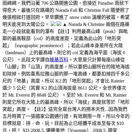
雨綿綿，我們沿著 706 公路開進公園，愈接近 Paradise 雨就下
得愈大，最後只在路邊的 Narada Fall 和 Christine Fall 隨便照了
幾張相就打道回府。早早鑽進了 snow cabin 溫暖的被窩，希望
明天能見到太陽公公。
▲ Narada & Christine 兩個在路邊
走一小段就能看到的瀑布 【註1】利用最高山峰（peak）與毗
鄰的最高鞍部（col）的高度差距，定義為此山的「地形突
起」（topographic prominence）；若此山峰本身是所在大陸
（landmass）上的最高峰，則它的 col 定義為海平面（海拔 0
公尺）。此段文字譯自
維基百科
。大意是只計算每座山峰從
「山腳」到「山頂」的高度差，所以要把山腳所在的陸地海拔
扣除掉。例如喜馬拉雅山脈的那一堆高峰，都要扣掉四千多公
尺的「地基」高度，所以 K2 的「地形突起」才會比 Rainier
還少 5 公尺（其實 K2 的山頂海拔是 8611 公尺，全世界僅次
於 Mt. Everest 的 8848 公尺）。至於 Mt. Everest 和 Mt. Rainier
則是它所在大陸上的最高峰，所以「海拔」高度就等於「地形
突起」高度。 【註2】這完全是台灣人的撈本天性...因為我們
五月時買了一張國家公園通行證，有效期限一年，所以今年的
目標就是：拼．命．玩。目前為止已經攤平成本至每次 $10
元，呼！ XD 2008.5. 優勝美地（Yosemite） 2008.5. 錫安