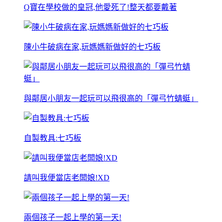
Q寶在學校做的皇冠,他愛死了!整天都要戴著
陳小牛破病在家,玩媽媽新做好的七巧板
與鄰居小朋友一起玩可以飛很高的「彈弓竹蜻蜓」
自製教具:七巧板
請叫我便當店老闆娘!XD
兩個孩子一起上學的第一天!