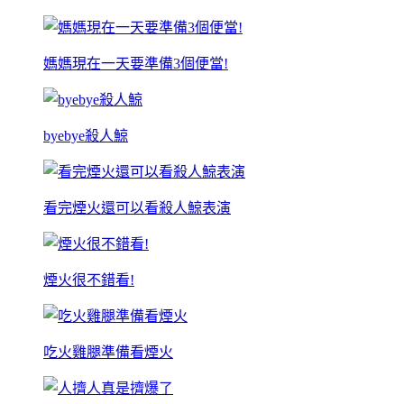
媽媽現在一天要準備3個便當!
byebye殺人鯨
看完煙火還可以看殺人鯨表演
煙火很不錯看!
吃火雞腿準備看煙火