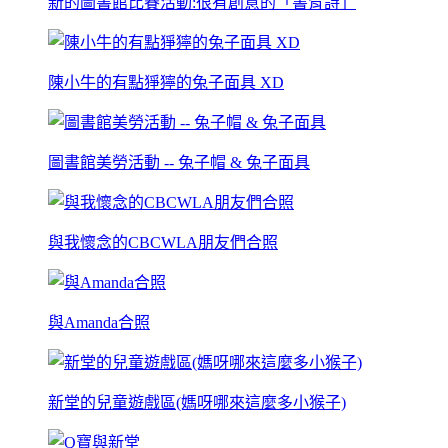
新的圖書館比賽活動:很有創意的「書背詩」
陳小牛的有點猙獰的兔子面具 XD
圖書館美勞活動 -- 兔子帽 & 兔子面具
與我懷念的CBCWLA朋友們合照
與Amanda合照
新堂的兒童遊戲區(媽呀哪來這麼多小猴子)