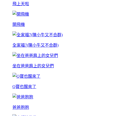
飛上天啦
開飛機
全家福7(陳小牛又不合群)
坐在爸爸肩上的女兒們
Q寶也醒來了
爸爸抱抱