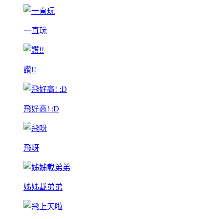
一直玩
讚!!
飛好高! :D
飛呀
姊姊載弟弟