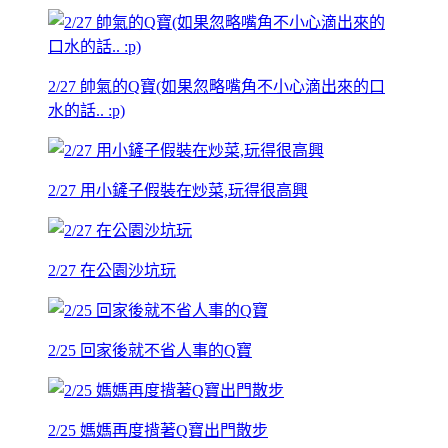
2/27 帥氣的Q寶(如果忽略嘴角不小心滴出來的口
水的話.. :p)
2/27 用小鏟子假裝在炒菜,玩得很高興
2/27 在公園沙坑玩
2/25 回家後就不省人事的Q寶
2/25 媽媽再度揹著Q寶出門散步