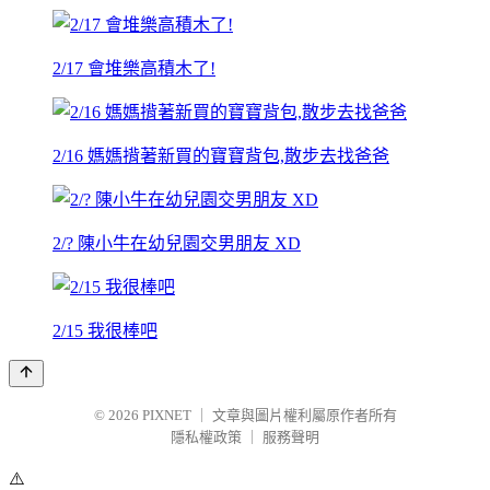
2/17 會堆樂高積木了!
2/16 媽媽揹著新買的寶寶背包,散步去找爸爸
2/? 陳小牛在幼兒園交男朋友 XD
2/15 我很棒吧
© 2026
PIXNET
｜
文章與圖片權利屬原作者所有
隱私權政策
｜
服務聲明
⚠️