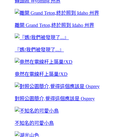
轉頭照 Wyoming 州界
離開 Grand Teton,終於照到 Idaho 州界
『媽!我們被發現了...』
竟然在電線杆上築巢!XD
對照公園簡介,覺得這個應該是 Osprey
不知名的可愛小鳥