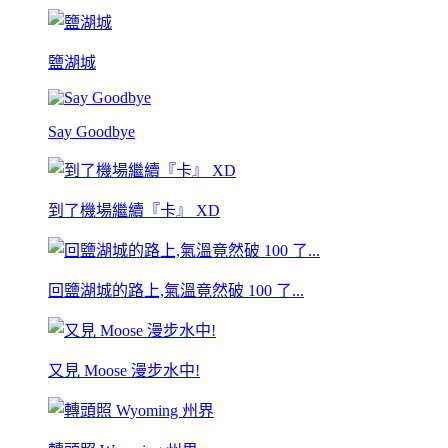
鹽湖城
Say Goodbye
到了機場繼續『卡』 XD
回鹽湖城的路上,氣溫竟然破 100 了...
又見 Moose 漫步水中!