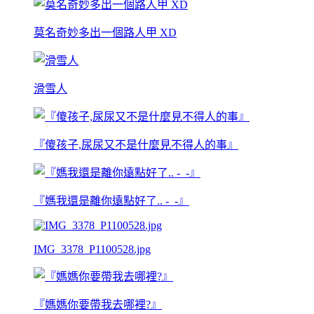
莫名奇妙多出一個路人甲 XD
滑雪人
『傻孩子,尿尿又不是什麼見不得人的事』
『媽我還是離你遠點好了.. -_-』
IMG_3378_P1100528.jpg
『媽媽你要帶我去哪裡?』