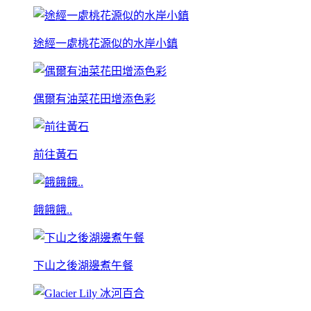
途經一處桃花源似的水岸小鎮
偶爾有油菜花田增添色彩
前往黃石
餓餓餓..
下山之後湖邊煮午餐