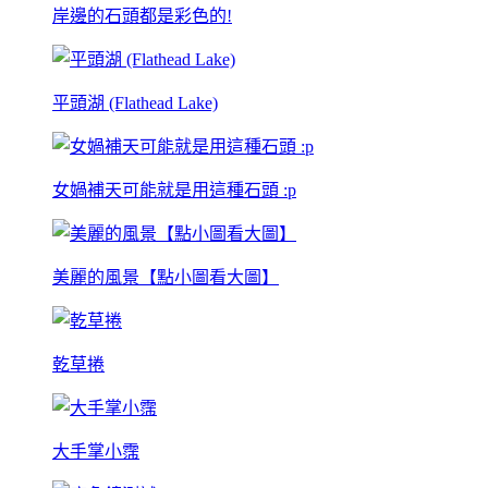
岸邊的石頭都是彩色的!
平頭湖 (Flathead Lake)
女媧補天可能就是用這種石頭 :p
美麗的風景【點小圖看大圖】
乾草捲
大手掌小霈