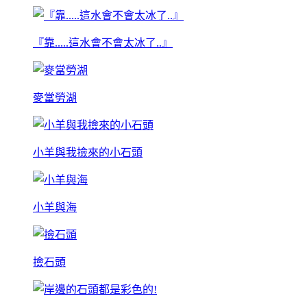
『靠.....這水會不會太冰了..』
麥當勞湖
小羊與我撿來的小石頭
小羊與海
撿石頭