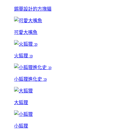
錫華設計的方塊貓
可愛大嘴魚
火狐狸 :p
小狐狸進化史 :p
大狐狸
小狐狸