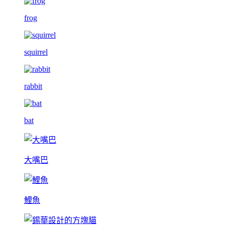
frog
squirrel
rabbit
bat
大嘴巴
鯉魚