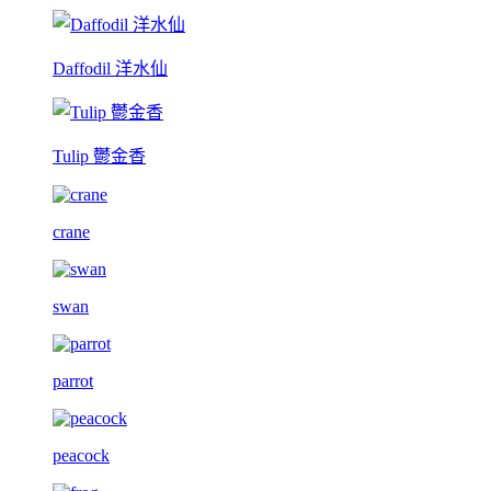
Daffodil 洋水仙
Tulip 鬱金香
crane
swan
parrot
peacock