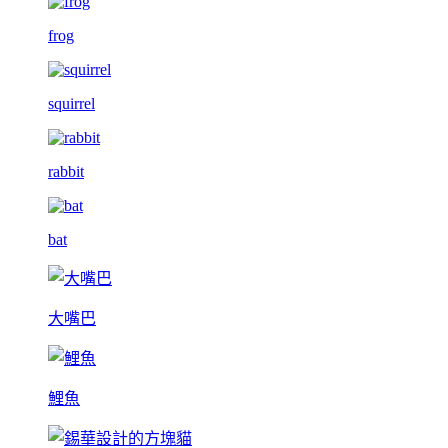
frog
squirrel
rabbit
bat
大嘴巴
鯉魚