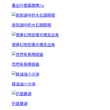
看出什麼蹊蹺嗎?:p
爬到湖中的大石頭照相
很夢幻地從陽光裡走出來
忽然有馬隊經過
綠油油小沙洲
仍是鏡湖