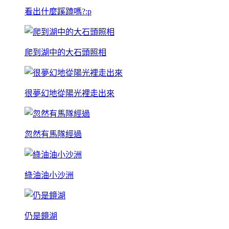
看出什麼蹊蹺嗎?:p
爬到湖中的大石頭照相
很夢幻地從陽光裡走出來
忽然有馬隊經過
綠油油小沙洲
仍是鏡湖